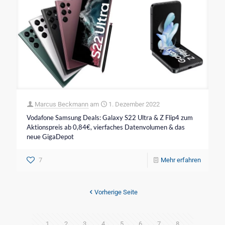
Marcus Beckmann
am
1. Dezember 2022
Vodafone Samsung Deals: Galaxy S22 Ultra & Z Flip4 zum
Aktionspreis ab 0,84€, vierfaches Datenvolumen & das
neue GigaDepot
7
Mehr erfahren
Vorherige Seite
1
2
3
4
5
6
7
8