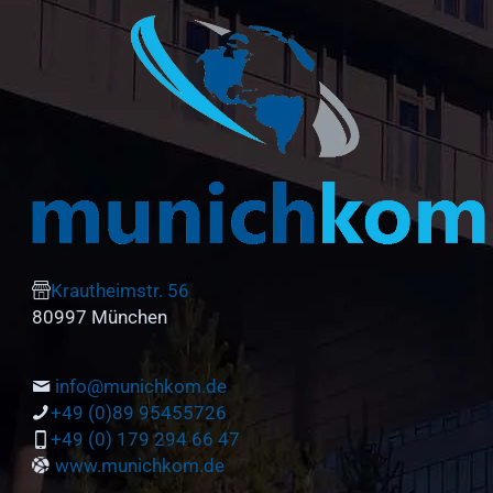
Krautheimstr. 56
80997 München
info@munichkom.de
+49 (0)89 95455726
+49 (0) 179 294 66 47
www.munichkom.de