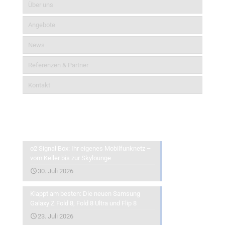
Über uns
Angebote
News
Referenzen & Partner
Kontakt
Aktuelles
o2 Signal Box: Ihr eigenes Mobilfunknetz –
vom Keller bis zur Skylounge
30. Juli 2026
Klappt am besten: Die neuen Samsung
Galaxy Z Fold 8, Fold 8 Ultra und Flip 8
23. Juli 2026