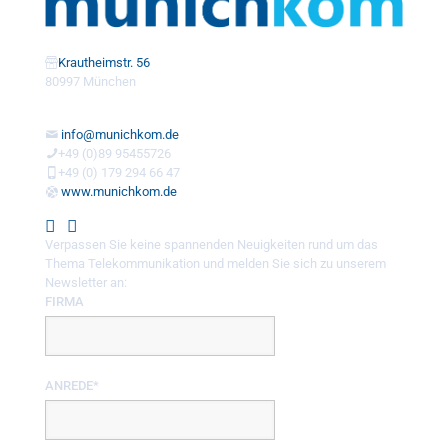
Krautheimstr. 56
80997 München
info@munichkom.de
+49 (0)89 95455726
+49 (0) 179 294 66 47
www.munichkom.de
Verpassen Sie keine spannenden Neuigkeiten rund um das
Thema Telekommunikation und melden Sie sich zu unserem
Newsletter an:
FIRMA
ANREDE*