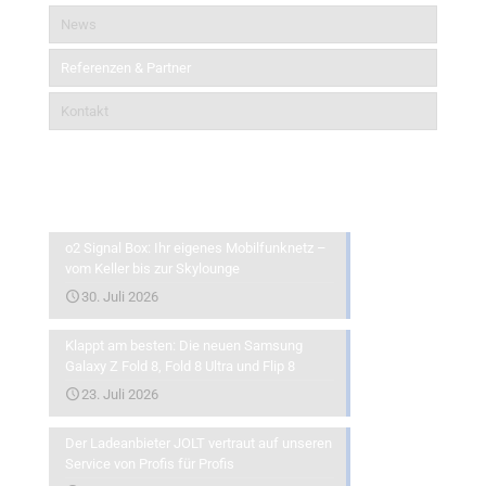
News
Referenzen & Partner
Kontakt
Aktuelles
o2 Signal Box: Ihr eigenes Mobilfunknetz –
vom Keller bis zur Skylounge
30. Juli 2026
Klappt am besten: Die neuen Samsung
Galaxy Z Fold 8, Fold 8 Ultra und Flip 8
23. Juli 2026
Der Ladeanbieter JOLT vertraut auf unseren
Service von Profis für Profis