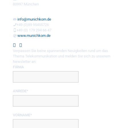
80997 München
info@munichkom.de
+49 (0)89 95455726
+49 (0) 179 294 66 47
www.munichkom.de
Verpassen Sie keine spannenden Neuigkeiten rund um das
Thema Telekommunikation und melden Sie sich zu unserem
Newsletter an:
FIRMA
ANREDE*
VORNAME*