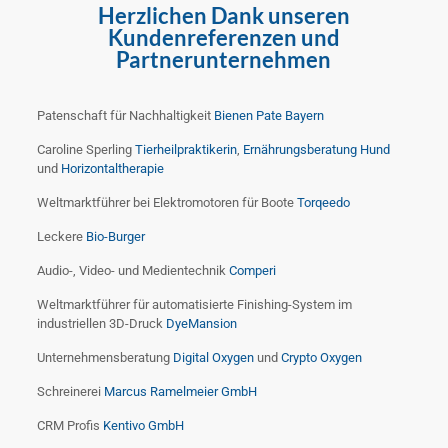
Herzlichen Dank unseren
Kundenreferenzen und
Partnerunternehmen
Patenschaft für Nachhaltigkeit
Bienen Pate Bayern
Caroline Sperling
Tierheilpraktikerin
,
Ernährungsberatung Hund
und
Horizontaltherapie
Weltmarktführer bei Elektromotoren für Boote
Torqeedo
Leckere
Bio-Burger
Audio-, Video- und Medientechnik
Comperi
Weltmarktführer für automatisierte Finishing-System im
industriellen 3D-Druck
DyeMansion
Unternehmensberatung
Digital Oxygen
und
Crypto Oxygen
Schreinerei
Marcus Ramelmeier GmbH
CRM Profis
Kentivo GmbH