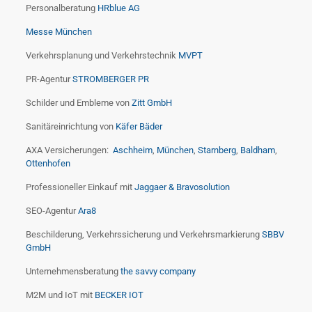
Personalberatung
HRblue AG
Messe München
Verkehrsplanung und Verkehrstechnik
MVPT
PR-Agentur
STROMBERGER PR
Schilder und Embleme von
Zitt GmbH
Sanitäreinrichtung von
Käfer Bäder
AXA Versicherungen:
Aschheim
,
München
,
Starnberg
,
Baldham
,
Ottenhofen
Professioneller Einkauf mit
Jaggaer & Bravosolution
SEO-Agentur
Ara8
Beschilderung, Verkehrssicherung und Verkehrsmarkierung
SBBV
GmbH
Unternehmensberatung
the savvy company
M2M und IoT mit
BECKER IOT