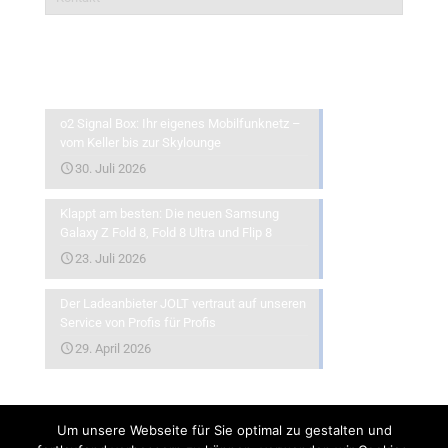
Aktuelles
o2 Signal Box: Ihr eigenes Mobilfunknetz –
vom Keller bis zur Skylounge
30. Juli 2026
Klappt am besten: Die neuen Samsung
Galaxy Z Fold 8, Fold 8 Ultra und Flip 8
23. Juli 2026
Der Ladeanbieter JOLT vertraut auf unseren
Service von Profis für Profis
29. April 2026
Um unsere Webseite für Sie optimal zu gestalten und