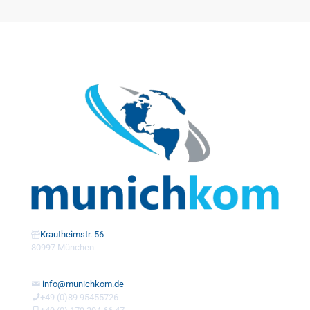
Krautheimstr. 56
80997 München
info@munichkom.de
+49 (0)89 95455726