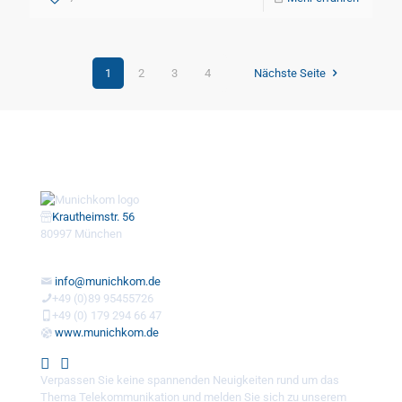
1
2
3
4
Nächste Seite
Krautheimstr. 56
80997 München
info@munichkom.de
+49 (0)89 95455726
+49 (0) 179 294 66 47
www.munichkom.de
Verpassen Sie keine spannenden Neuigkeiten rund um das
Thema Telekommunikation und melden Sie sich zu unserem