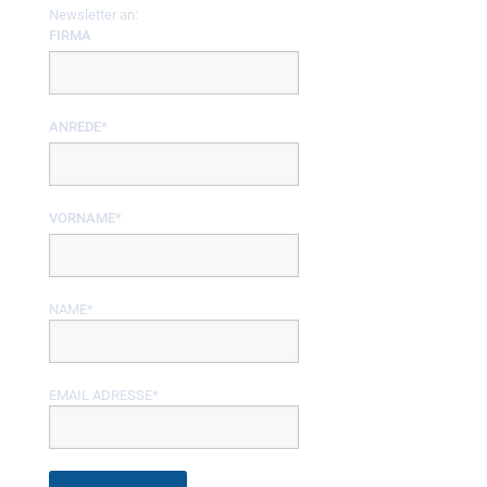
Newsletter an:
FIRMA
ANREDE*
VORNAME*
NAME*
EMAIL ADRESSE*