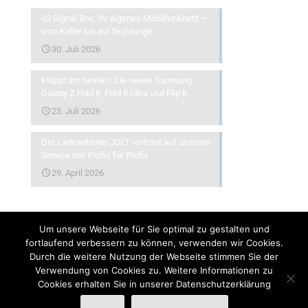
o2 Signal Box: Ihr eigenes Mobilfunknetz –
vom Keller bis zur Skylounge
30. Juli 2026
Klappt am besten: Die neuen Samsung
Galaxy Z Fold 8, Fold 8 Ultra und Flip 8
23. Juli 2026
Der Ladeanbieter JOLT vertraut auf unseren
Service von Profis für Profis
29. April 2026
Um unsere Webseite für Sie optimal zu gestalten und
fortlaufend verbessern zu können, verwenden wir Cookies.
Durch die weitere Nutzung der Webseite stimmen Sie der
Verwendung von Cookies zu. Weitere Informationen zu
©
2026
- Munichkom | Realisierung
Ara8.de
Cookies erhalten Sie in unserer Datenschutzerklärung
TKG
Impressum
Datenschutzbelehrung