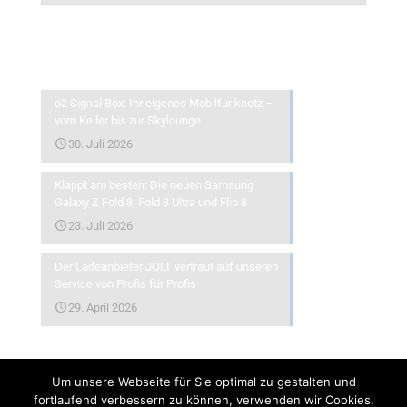
Aktuelles
o2 Signal Box: Ihr eigenes Mobilfunknetz –
vom Keller bis zur Skylounge
30. Juli 2026
Klappt am besten: Die neuen Samsung
Galaxy Z Fold 8, Fold 8 Ultra und Flip 8
23. Juli 2026
Der Ladeanbieter JOLT vertraut auf unseren
Service von Profis für Profis
29. April 2026
Um unsere Webseite für Sie optimal zu gestalten und
fortlaufend verbessern zu können, verwenden wir Cookies.