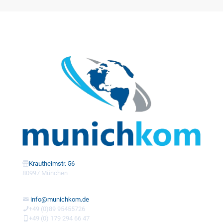
Krautheimstr. 56
80997 München
info@munichkom.de
+49 (0)89 95455726
+49 (0) 179 294 66 47