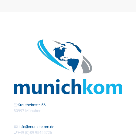
Krautheimstr. 56
80997 München
info@munichkom.de
+49 (0)89 95455726