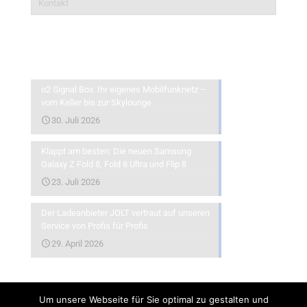
Kontakt
Aktuelles
o2 Signal Box: Ihr eigenes Mobilfunknetz –
vom Keller bis zur Skylounge
30. Juli 2026
Klappt am besten: Die neuen Samsung
Galaxy Z Fold 8, Fold 8 Ultra und Flip 8
23. Juli 2026
Der Ladeanbieter JOLT vertraut auf unseren
Service von Profis für Profis
29. April 2026
Um unsere Webseite für Sie optimal zu gestalten und