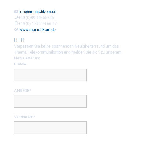
info@munichkom.de
+49 (0)89 95455726
+49 (0) 179 294 66 47
www.munichkom.de
Verpassen Sie keine spannenden Neuigkeiten rund um das
Thema Telekommunikation und melden Sie sich zu unserem
Newsletter an:
FIRMA
ANREDE*
VORNAME*