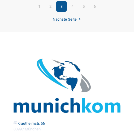
1
2
3
4
5
6
Nächste Seite
Krautheimstr. 56
80997 München