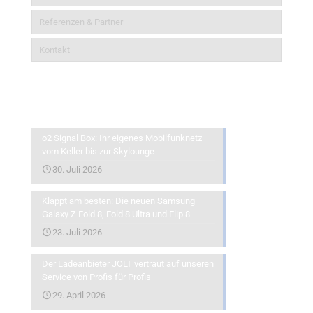
Referenzen & Partner
Kontakt
Aktuelles
o2 Signal Box: Ihr eigenes Mobilfunknetz –
vom Keller bis zur Skylounge
30. Juli 2026
Klappt am besten: Die neuen Samsung
Galaxy Z Fold 8, Fold 8 Ultra und Flip 8
23. Juli 2026
Der Ladeanbieter JOLT vertraut auf unseren
Service von Profis für Profis
29. April 2026