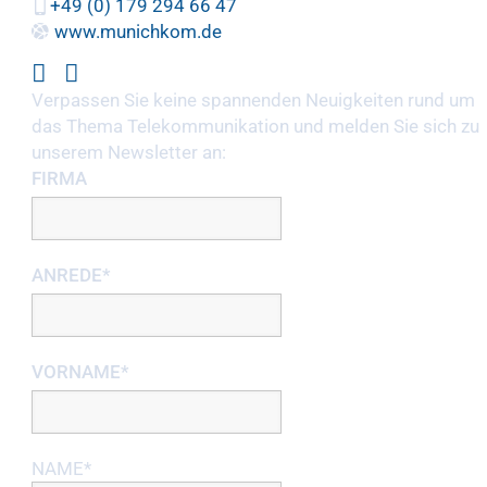
+49 (0) 179 294 66 47
www.munichkom.de
Verpassen Sie keine spannenden Neuigkeiten rund um
das Thema Telekommunikation und melden Sie sich zu
unserem Newsletter an:
FIRMA
ANREDE*
VORNAME*
NAME*