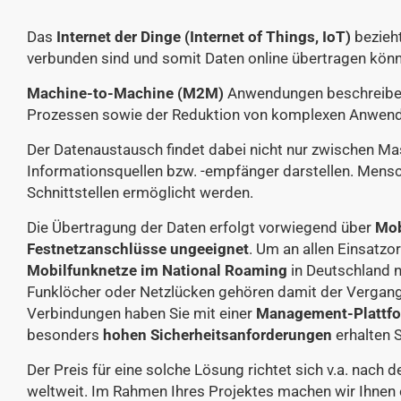
Das
Internet der Dinge (Internet of Things, IoT)
bezieht
verbunden sind und somit Daten online übertragen könn
Machine-to-Machine (M2M)
Anwendungen beschreiben
Prozessen sowie der Reduktion von komplexen Anwend
Der Datenaustausch findet dabei nicht nur zwischen Mas
Informationsquellen bzw. -empfänger darstellen. Menschl
Schnittstellen ermöglicht werden.
Die Übertragung der Daten erfolgt vorwiegend über
Mob
Festnetzanschlüsse ungeeignet
. Um an allen Einsatzo
Mobilfunknetze im National Roaming
in Deutschland n
Funklöcher oder Netzlücken gehören damit der Vergange
Verbindungen haben Sie mit einer
Management-Plattf
besonders
hohen Sicherheitsanforderungen
erhalten S
Der Preis für eine solche Lösung richtet sich v.a. nac
weltweit. Im Rahmen Ihres Projektes machen wir Ihnen 