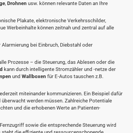
ge
,
Drohnen
usw. können relevante Daten an Ihre
onische Plakate, elektronische Verkehrsschilder,
e Werbeinhalte können zeitnah und zentral auf alle
larmierung bei Einbruch, Diebstahl oder
alle Prozesse – die Steuerung, das Ablesen oder die
id
kann durch intelligente Stromzähler und -netze der
mpen
und
Wallboxen
für E-Autos tauschen z.B.
 jederzeit miteinander kommunizieren. Ein Beispiel dafür
ll überwacht werden müssen. Zahlreiche Potentiale
chten und die erhobenen Werte an Patienten-
Fernzugriff sowie die entsprechende Steuerung wird
 steht die effiziente und ressourcenschonende