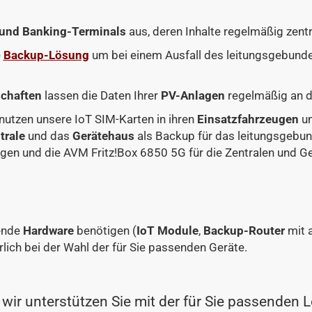
- und Banking-Terminals
aus, deren Inhalte regelmäßig zentr
e
Backup-Lösung
um bei einem Ausfall des leitungsgebunden
chaften
lassen die Daten Ihrer
PV-Anlagen
regelmäßig an di
nutzen unsere IoT SIM-Karten in ihren
Einsatzfahrzeugen
um
trale
und das
Gerätehaus
als Backup für das leitungsgebun
ugen und die AVM Fritz!Box 6850 5G für die Zentralen und G
ende
Hardware
benötigen (
IoT Module
,
Backup-Router
mit 
rlich bei der Wahl der für Sie passenden Geräte.
wir unterstützen Sie mit der für Sie passenden L