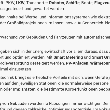
ft
: PKW,
LKW
, Transporter
Roboter
,
Schiffe
, Boote,
Flugzeu
 aus gesteuert und gewartet werden
Medieninhalte bei Werbe- und Informationssystemen wie elektr
der Großbildprojektionen im Innen- sowie Außenbereich. Neu
rwachung von Gebäuden und Fahrzeugen mit automatischer A
geben sich in der Energiewirtschaft vor allem daraus, dass 
ert und optimiert werden. Mit
Smart Metering
und
Smart Gr
nergieversorgung gesteigert werden.
PV-Anlagen
,
Wärmepu
imal einzusetzen
ntechnik bringt es erhebliche Vorteile mit sich, wenn Geräte
en auf den jeweiligen Stationen, die normalerweise persone
en oder Implantaten, die bestimmte Körperfunktionen beoba
ng von Gebäuden werden IoT-Lösungen immer wichtiger. Der 
grund dessen zahlreiche Optimierungspotentiale. Im Fokus