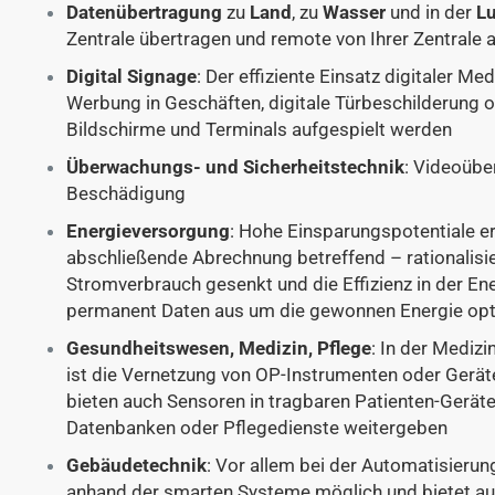
Datenübertragung
zu
Land
, zu
Wasser
und in der
Lu
Zentrale übertragen und remote von Ihrer Zentrale
Digital Signage
: Der effiziente Einsatz digitaler 
Werbung in Geschäften, digitale Türbeschilderung o
Bildschirme und Terminals aufgespielt werden
Überwachungs- und Sicherheitstechnik
: Videoübe
Beschädigung
Energieversorgung
: Hohe Einsparungspotentiale er
abschließende Abrechnung betreffend – rationalisi
Stromverbrauch gesenkt und die Effizienz in der E
permanent Daten aus um die gewonnen Energie opt
Gesundheitswesen, Medizin, Pflege
: In der Medizi
ist die Vernetzung von OP-Instrumenten oder Gerät
bieten auch Sensoren in tragbaren Patienten-Gerät
Datenbanken oder Pflegedienste weitergeben
Gebäudetechnik
: Vor allem bei der Automatisieru
anhand der smarten Systeme möglich und bietet auf