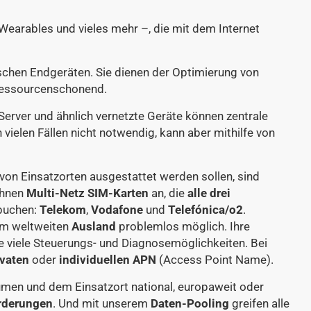
Wearables und vieles mehr –, die mit dem Internet
hen Endgeräten. Sie dienen der Optimierung von
ressourcenschonend.
Server und ähnlich vernetzte Geräte können zentrale
vielen Fällen nicht notwendig, kann aber mithilfe von
 von Einsatzorten ausgestattet werden sollen, sind
Ihnen
Multi-Netz SIM-Karten
an, die
alle drei
nbuchen:
Telekom
,
Vodafone
und
Telefónica/o2
.
 im weltweiten
Ausland
problemlos möglich. Ihre
e viele Steuerungs- und Diagnosemöglichkeiten. Bei
ivaten
oder
individuellen APN
(Access Point Name).
lumen und dem Einsatzort national, europaweit oder
orderungen
. Und mit unserem
Daten-Pooling
greifen alle