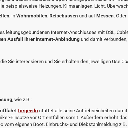
die beispielsweise Heizungen, Klimaanlagen, Licht, Überwac
llen
, in
Wohnmobilen
,
Reisebussen
und auf
Messen
. Oder
res leitungsgebundenen Internet-Anschlusses mit DSL, Cable
gen Ausfall Ihrer Internet-Anbindung
und damit verbunden, 
die Sie interessieren und Sie erhalten den jeweiligen Use Ca
Lösung
, wie z.B.:
ifffahrt
torqeedo
stattet alle seine Antriebseinheiten dam
hniker-Einsätze vor Ort entfallen somit. Außerdem erhöht 
deo vom eigenen Boot, Einbruchs- und Diebstahlmeldung z.B.