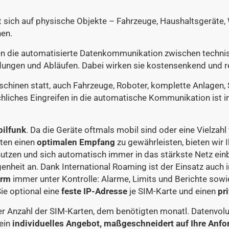
 sich auf physische Objekte – Fahrzeuge, Haushaltsgeräte, 
en.
 die automatisierte Datenkommunikation zwischen technisc
ungen und Abläufen. Dabei wirken sie kostensenkend und 
chinen statt, auch Fahrzeuge, Roboter, komplette Anlagen, 
iches Eingreifen in die automatische Kommunikation ist in 
ilfunk
. Da die Geräte oftmals mobil sind oder eine Vielzahl
rten einen
optimalen Empfang
zu gewährleisten, bieten wir 
utzen und sich automatisch immer in das stärkste Netz ei
nheit an. Dank International Roaming ist der Einsatz auch
orm
immer unter Kontrolle: Alarme, Limits und Berichte sowi
ie optional eine
feste IP-Adresse
je SIM-Karte und einen
pr
h der Anzahl der SIM-Karten, dem benötigten monatl. Datenvo
ein
individuelles Angebot, maßgeschneidert auf Ihre Anf