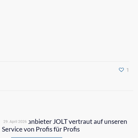
1
Der Ladeanbieter JOLT vertraut auf unseren
29. April 2026
Service von Profis für Profis