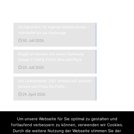
Aktuelles
o2 Signal Box: Ihr eigenes Mobilfunknetz –
vom Keller bis zur Skylounge
30. Juli 2026
Klappt am besten: Die neuen Samsung
Galaxy Z Fold 8, Fold 8 Ultra und Flip 8
23. Juli 2026
Der Ladeanbieter JOLT vertraut auf unseren
Service von Profis für Profis
29. April 2026
Um unsere Webseite für Sie optimal zu gestalten und
fortlaufend verbessern zu können, verwenden wir Cookies.
Durch die weitere Nutzung der Webseite stimmen Sie der