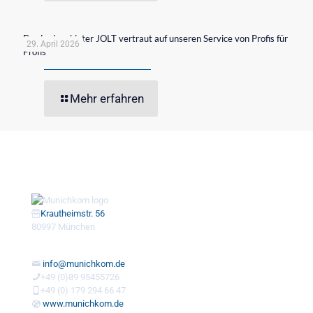
Der Ladeanbieter JOLT vertraut auf unseren Service von Profis für
29. April 2026
Profis
Mehr erfahren
Krautheimstr. 56
80997 München
info@munichkom.de
+49 (0)89 95455726
+49 (0) 179 294 66 47
www.munichkom.de