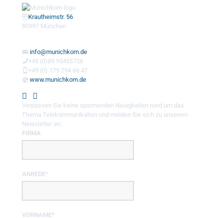
Krautheimstr. 56
80997 München
info@munichkom.de
+49 (0)89 95455726
+49 (0) 179 294 66 47
www.munichkom.de
Verpassen Sie keine spannenden Neuigkeiten rund um das
Thema Telekommunikation und melden Sie sich zu unserem
Newsletter an:
FIRMA
ANREDE*
VORNAME*