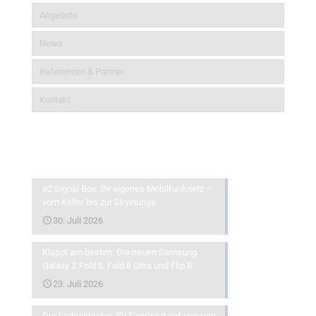
Angebote
News
Referenzen & Partner
Kontakt
Aktuelles
o2 Signal Box: Ihr eigenes Mobilfunknetz –
vom Keller bis zur Skylounge
30. Juli 2026
Klappt am besten: Die neuen Samsung
Galaxy Z Fold 8, Fold 8 Ultra und Flip 8
23. Juli 2026
Der Ladeanbieter JOLT vertraut auf unseren