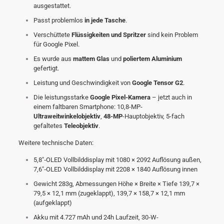
ausgestattet.
Passt problemlos
in jede Tasche
.
Verschüttete
Flüssigkeiten und Spritzer
sind kein Problem
für Google Pixel.
Es wurde aus
mattem Glas
und
poliertem Aluminium
gefertigt.
Leistung und Geschwindigkeit von
Google Tensor G2
.
Die leistungsstarke
Google Pixel-Kamera
– jetzt auch in
einem faltbaren Smartphone: 10,8-MP-
Ultraweitwinkelobjektiv
,
48-MP
-Hauptobjektiv, 5-fach
gefaltetes
Teleobjektiv
.
Weitere technische Daten:
5,8″‑OLED Vollbilddisplay mit 1080 × 2092 Auflösung außen,
7,6″‑OLED Vollbilddisplay mit 2208 × 1840 Auflösung innen
Gewicht 283g, Abmessungen Höhe × Breite × Tiefe 139,7 ×
79,5 × 12,1 mm (zugeklappt), 139,7 × 158,7 × 12,1 mm
(aufgeklappt)
Akku mit 4.727 mAh und 24h Laufzeit, 30‑W-