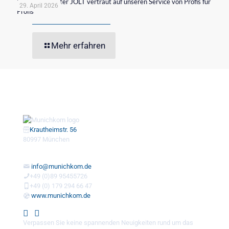
Der Ladeanbieter JOLT vertraut auf unseren Service von Profis für
29. April 2026
Profis
Mehr erfahren
Krautheimstr. 56
80997 München
info@munichkom.de
+49 (0)89 95455726
+49 (0) 179 294 66 47
www.munichkom.de
Verpassen Sie keine spannenden Neuigkeiten rund um das