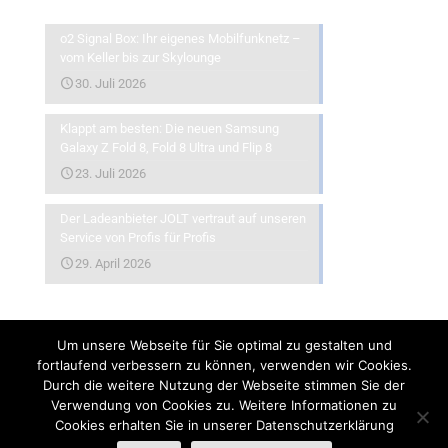
o2 Signal Box: Ihr eigenes Mobilfunknetz –
vom Keller bis zur Skylounge
30. Juli 2026
Klappt am besten: Die neuen Samsung
Galaxy Z Fold 8, Fold 8 Ultra und Flip 8
23. Juli 2026
Der Ladeanbieter JOLT vertraut auf unseren
Service von Profis für Profis
29. April 2026
Um unsere Webseite für Sie optimal zu gestalten und
fortlaufend verbessern zu können, verwenden wir Cookies.
Durch die weitere Nutzung der Webseite stimmen Sie der
Verwendung von Cookies zu. Weitere Informationen zu
©
2026
- Munichkom | Realisierung
Ara8.de
Cookies erhalten Sie in unserer Datenschutzerklärung
TKG
Impressum
Datenschutzbelehrung