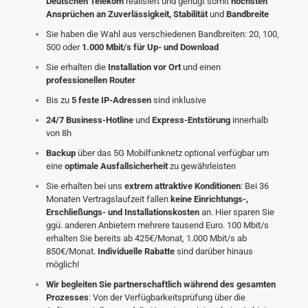
Deutschen Telekom
realisiert und genügt somit
höchsten
Ansprüchen an Zuverlässigkeit, Stabilität
und
Bandbreite
Sie haben die Wahl aus verschiedenen Bandbreiten: 20, 100,
500 oder
1.000 Mbit/s für Up- und Download
Sie erhalten die
Installation vor Ort
und einen
professionellen Router
Bis zu
5 feste IP-Adressen
sind inklusive
24/7 Business-Hotline
und
Express-Entstörung
innerhalb
von 8h
Backup
über das 5G Mobilfunknetz optional verfügbar um
eine
optimale Ausfallsicherheit
zu gewährleisten
Sie erhalten bei uns
extrem attraktive Konditionen
: Bei 36
Monaten Vertragslaufzeit fallen
keine Einrichtungs-,
Erschließungs- und Installationskosten
an. Hier sparen Sie
ggü. anderen Anbietern mehrere tausend Euro. 100 Mbit/s
erhalten Sie bereits ab 425€/Monat, 1.000 Mbit/s ab
850€/Monat.
Individuelle Rabatte
sind darüber hinaus
möglich!
Wir begleiten Sie partnerschaftlich während des gesamten
Prozesses
: Von der Verfügbarkeitsprüfung über die