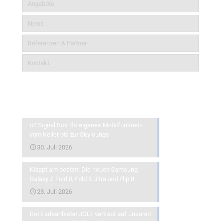
Angebote
News
Referenzen & Partner
Kontakt
Aktuelles
o2 Signal Box: Ihr eigenes Mobilfunknetz –
vom Keller bis zur Skylounge
30. Juli 2026
Klappt am besten: Die neuen Samsung
Galaxy Z Fold 8, Fold 8 Ultra und Flip 8
23. Juli 2026
Der Ladeanbieter JOLT vertraut auf unseren