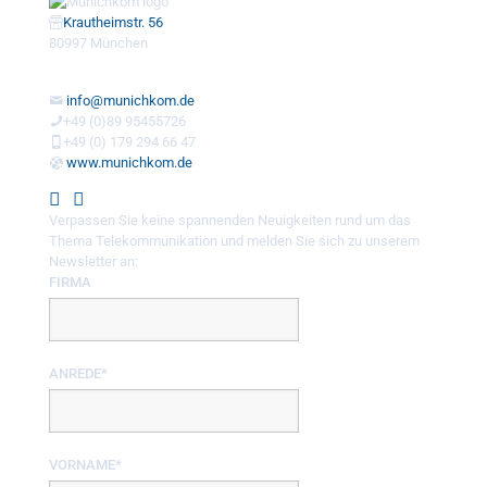
Krautheimstr. 56
80997 München
info@munichkom.de
+49 (0)89 95455726
+49 (0) 179 294 66 47
www.munichkom.de
Verpassen Sie keine spannenden Neuigkeiten rund um das
Thema Telekommunikation und melden Sie sich zu unserem
Newsletter an:
FIRMA
ANREDE*
VORNAME*